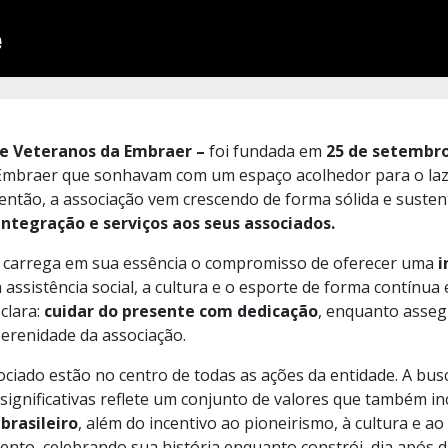
 e Veteranos da Embraer
–
foi fundada em
25 de setembro
mbraer que sonhavam com um espaço acolhedor para o lazer
 então, a associação vem crescendo de forma sólida e suste
integração e serviços aos seus associados.
E
carrega em sua essência o compromisso de oferecer uma
i
assistência social, a cultura e o esporte de forma contínua 
clara:
cuidar do presente com dedicação
, enquanto asse
perenidade da associação.
ociado estão no centro de todas as ações da entidade. A bus
 significativas reflete um conjunto de valores que também in
brasileiro
, além do incentivo ao pioneirismo, à cultura e ao 
nto, celebrando sua história enquanto constrói, dia após 