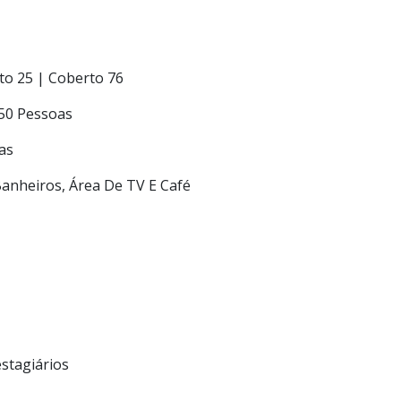
²
to 25 | Coberto 76
350 Pessoas
oas
Banheiros, Área De TV E Café
estagiários