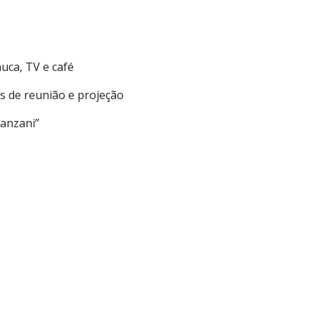
nuca, TV e café
las de reunião e projeção
tanzani”