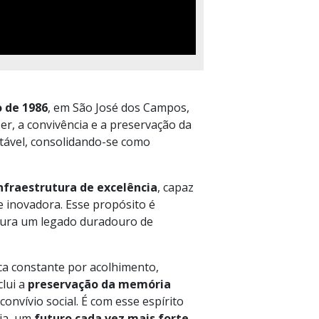
 de 1986
, em São José dos Campos,
, a convivência e a preservação da
ntável, consolidando-se como
nfraestrutura de excelência
, capaz
e inovadora. Esse propósito é
gura um legado duradouro de
ca constante por acolhimento,
clui a
preservação da memória
convívio social. É com esse espírito
dia, um
futuro cada vez mais forte