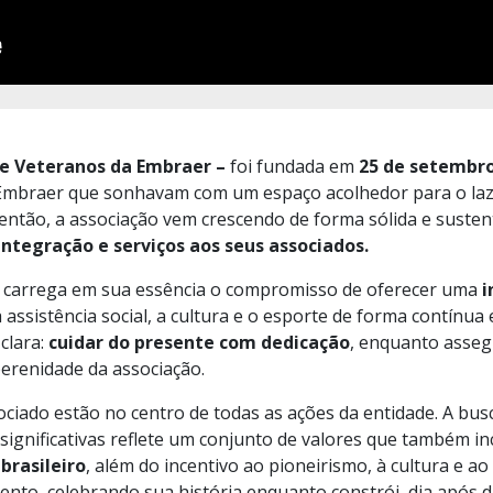
 e Veteranos da Embraer
–
foi fundada em
25 de setembro
mbraer que sonhavam com um espaço acolhedor para o lazer
 então, a associação vem crescendo de forma sólida e suste
integração e serviços aos seus associados.
E
carrega em sua essência o compromisso de oferecer uma
i
assistência social, a cultura e o esporte de forma contínua 
clara:
cuidar do presente com dedicação
, enquanto asse
perenidade da associação.
ociado estão no centro de todas as ações da entidade. A bus
 significativas reflete um conjunto de valores que também in
brasileiro
, além do incentivo ao pioneirismo, à cultura e ao 
nto, celebrando sua história enquanto constrói, dia após 