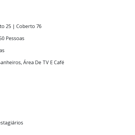
²
to 25 | Coberto 76
350 Pessoas
oas
Banheiros, Área De TV E Café
estagiários