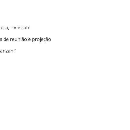
nuca, TV e café
las de reunião e projeção
tanzani”