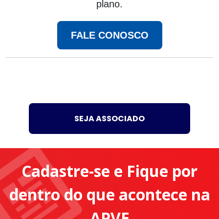
plano.
FALE CONOSCO
SEJA ASSOCIADO
Cadastre-se e Fique por
dentro do que acontece na
APVE