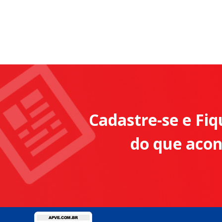
Cadastre-se e Fiq
do que aco