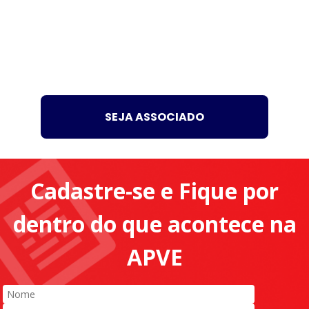
SEJA ASSOCIADO
Cadastre-se e Fique por
dentro do que acontece na
APVE