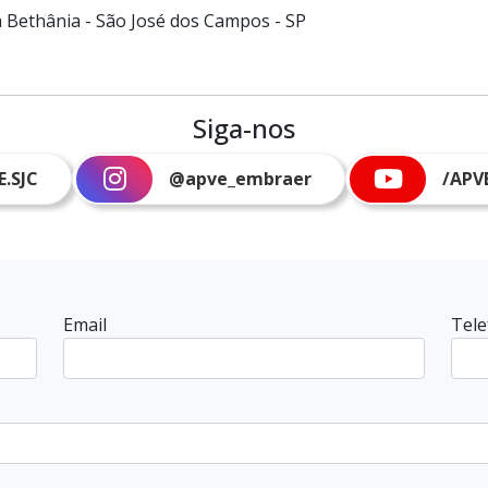
a Bethânia - São José dos Campos - SP
Siga-nos
E.SJC
@apve_embraer
/APV
Email
Tel