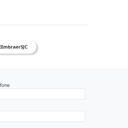
EEmbraerSJC
efone