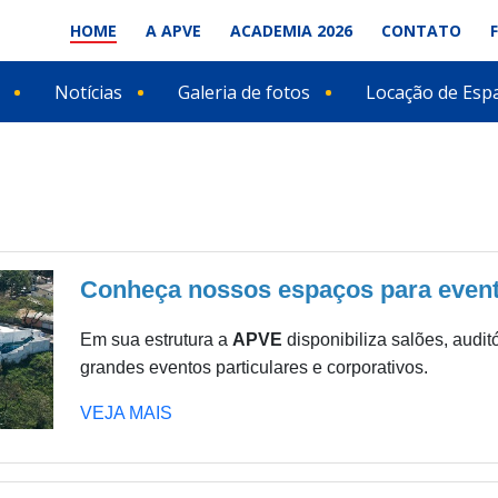
HOME
A APVE
ACADEMIA 2026
CONTATO
Notícias
Galeria de fotos
Locação de Esp
Conheça nossos espaços para event
Em sua estrutura a
APVE
disponibiliza salões, audi
grandes eventos particulares e corporativos.
VEJA MAIS