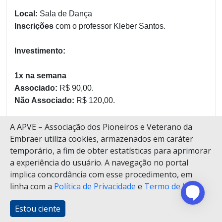
Local:
Sala de Dança
Inscrições
com o professor Kleber Santos.
Investimento:
1x na semana
Associado:
R$ 90,00.
Não Associado:
R$ 120,00.
2x na semana
A APVE – Associação dos Pioneiros e Veterano da
Associado:
R$ 175,00.
Embraer utiliza cookies, armazenados em caráter
temporário, a fim de obter estatísticas para aprimorar
Não Associado:
R$ 210,00.
a experiência do usuário. A navegação no portal
implica concordância com esse procedimento, em
Como 2ª modalidade:
linha com a
Política de Privacidade
e
Termo de Uso
.
1x na semana
Associado:
R$ 80,00.
Estou ciente
Não Associado:
R$ 110,00.