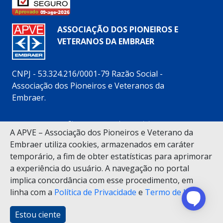
ASSOCIAÇÃO DOS PIONEIROS E
VETERANOS DA EMBRAER
CNPJ - 53.324.216/0001-79 Razão Social -
Associação dos Pioneiros e Veteranos da
Embraer.
Siga nossas redes sociais:
A APVE – Associação dos Pioneiros e Veterano da
Embraer utiliza cookies, armazenados em caráter
temporário, a fim de obter estatísticas para aprimorar
a experiência do usuário. A navegação no portal
implica concordância com esse procedimento, em
(12) 3925-5200
linha com a
Política de Privacidade
e
Termo de Uso
.
Alameda Cândido Marciano Leite, 88 – Vila Bethânia –
CEP 12.245-486 – São José dos Campos (SP)
Horário de funcionamento da Secretaria: 8h às 17h30
Estou ciente