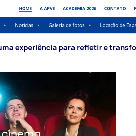
HOME
A APVE
ACADEMIA 2026
CONTATO
Notícias
Galeria de fotos
Locação de Esp
ma experiência para refletir e transf