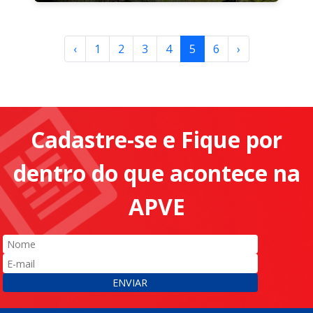
‹
1
2
3
4
5
6
›
Cadastre-se e Fique por
dentro do que acontece na
APVE
ENVIAR