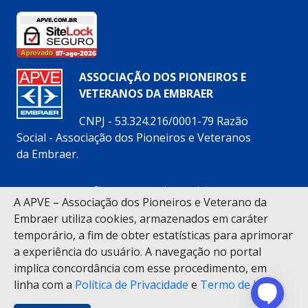
ASSOCIAÇÃO DOS PIONEIROS E
VETERANOS DA EMBRAER
CNPJ - 53.324.216/0001-79 Razão
Social - Associação dos Pioneiros e Veteranos
da Embraer.
Siga nossas redes sociais:
A APVE – Associação dos Pioneiros e Veterano da
Embraer utiliza cookies, armazenados em caráter
temporário, a fim de obter estatísticas para aprimorar
a experiência do usuário. A navegação no portal
implica concordância com esse procedimento, em
(12) 3925-5200
linha com a
Política de Privacidade
e
Termo de Uso
.
Alameda Cândido Marciano Leite, 88 – Vila Bethânia –
CEP 12.245-486 – São José dos Campos (SP)