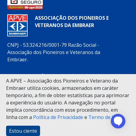
ASSOCIAÇÃO DOS PIONEIROS E
VETERANOS DA EMBRAER
CNPJ - 53.324.216/0001-79 Razão Social -
Associação dos Pioneiros e Veteranos da
Embraer.
Siga nossas redes sociais:
A APVE – Associação dos Pioneiros e Veterano da
Embraer utiliza cookies, armazenados em caráter
temporário, a fim de obter estatísticas para aprimorar
a experiência do usuário. A navegação no portal
implica concordância com esse procedimento, em
(12) 3925-5200
linha com a
Política de Privacidade
e
Termo de Uso
.
Alameda Cândido Marciano Leite, 88 – Vila Bethânia –
CEP 12.245-486 – São José dos Campos (SP)
Horário de funcionamento da Secretaria: 8h às 17h30
Estou ciente