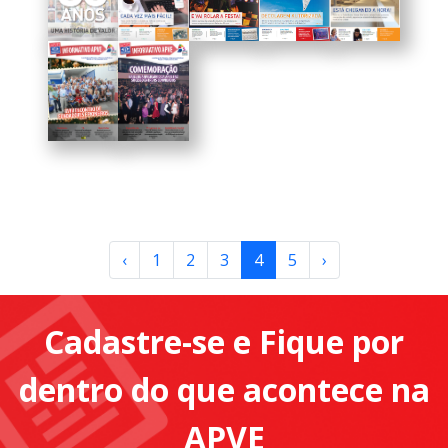
‹
1
2
3
4
5
›
Cadastre-se e Fique por
dentro do que acontece na
APVE